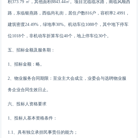
积
373.79
㎡，
其他面积
8843.44㎡。
项目北
临临水
路，南
临风顺西
路
，东
临银燕路
，西临
尚礼街
，
居住
户数
816
户，容积率
2.4991
，
建筑密度
24.49
%，绿地率3
0
%。机动车位
1088
个，其中地下停车
位
1018
个，
非机动车折算车位
40个，地上
停车位
30
个
。
五、招
标金额及服务期：
1、招标金额：略
。
2、物业服务合同期限：至业主大会成立，业委会与选聘物业服
务企业合同生效日止。
六
、投标人资格要求
1、投标人基本资格条件：
1.1、具有独立承担民事责任的能力；