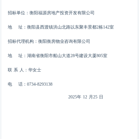
招标单位：
衡阳福源房地产投资开发有限公司
地
址：
衡阳县西渡镇洪山北路以东聚丰景都
2栋142室
招标代理机构：衡阳衡房物业咨询有限公司
地
址：湖南省衡阳市船山大道
28号建设大厦805室
联
系
人：华女士
电
话：
0734-8293138
2025
年
12
月
25
日