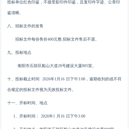
投标单位红色印鉴，不接受影印件印鉴，且复印件字迹、公章印
鉴清晰。
八、招标文件的发售
招标文件每份售价
400元整,招标文件售后不退。
九
、投标地点
衡阳市石鼓区船山大道
28号建设大厦80
5
室
。
十、投标截止时间
202
6
年
1
月
16
日
下午
3:00
，
逾期收到的或不符
合规定的投标文件视为无效投标文件。
十
一
、开标时间、地点
1、开标时间：
202
6
年
1
月
16
日
下午
3:00