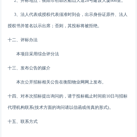
2、开标地点：
衡阳市石鼓区船山大道
28号建设大厦808室
。
3、法人代表或授权代表须准时到会，出示身份证原件、法人
授权书并签名以示出席；否则，其投标将被拒绝。
十
二
、评标办法
本项目采用综合评分法
十
三
、发布公告的媒介
本次公开招标相关公告在
衡阳物业网
网上
发布。
十
四
、对本次招标提出询问的，请于投标截止时间前
10日
与招标
代理机构联系
(技术方面的询问请以信函或传真的形式)。
十
五
、联系方式