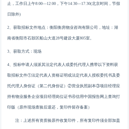
止，工作日上午
8:00—12:00，下午1
4
:
3
0—1
7
:
3
0
(北京时间，节假
日除外)
2、获取招标文件地点：
衡阳衡房物业咨询有限公司，
地址：湖
南省衡阳市石鼓区船山大道
28号建设大厦80
5
室。
3、获取方式：现场
4、投标申请人须派其法定代表人或委托代理人携带以下资料获
取招标文件①法定代表人资格证明或法定代表人授权委托书及委
托代理人身份证（第二代身份证）②营业执照副本③项目经理应
持有物业服务企业项目经理岗位证书④信用中国报告
网上查询打
印版
（原件现场查验后退还，复印件留存备案）
注：上述所有资质验原件收复印件，所有复印件须全部加盖