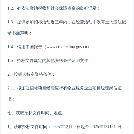
1.
2
、有依法缴纳税收
和社会保障资金
的良好记录；
1.
3
、提供参加招标活动近三年内，在经营活动中没有重大违法记
录书面声明；
1.
4
、信用中国报告（
www.creditchina.gov.cn）
1.
5
、招标文件规定的其他资格条件证明文件。
2、投标人特定资格条件：
2.1、
拟派驻招标项目经理应持有物业服务企业项目经理岗位证
书；
七、获取招标文件时间、地点：
1、获取招标文件时间：
2025
年
12
月
25
日起至
2025
年
12
月
31
日