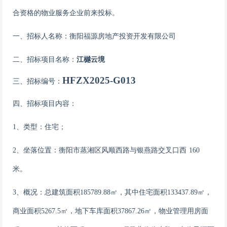
合资格的物业服务企业前来投标
。
一、招标人名称：
衡阳福源房地产投资开发有限公司
二、招标项目名称：
江樾云境
HFZX2025-G013
三、招标编号：
四、招标项目内容：
1
、类型：住宅；
2
、坐落位置：
衡阳市蒸湘区风顺西路与银燕路交叉口西
160
米
。
3、概况：
总
建筑面积
185789.88㎡
，其中住宅面积
133437.89
㎡，
商业面积
5267.5㎡
，
地下车库面积
37867.26㎡，
物业管理用房面